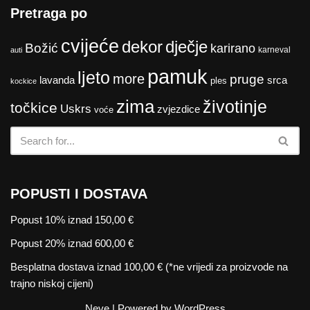
Pretraga po
cvijeće
dekor
dječje
Božić
karirano
karneval
auti
pamuk
ljeto
more
pruge
lavanda
srca
ples
kockice
zima
životinje
točkice
Uskrs
zvjezdice
voće
POPUSTI I DOSTAVA
Popust 10% iznad 150,00 €
Popust 20% iznad 600,00 €
Besplatna dostava iznad 100,00 € (*ne vrijedi za proizvode na
trajno niskoj cijeni)
Neve
| Powered by
WordPress