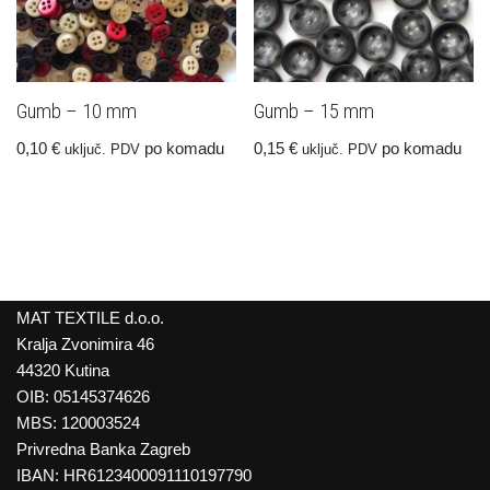
Gumb – 10 mm
Gumb – 15 mm
0,10
€
po komadu
0,15
€
po komadu
uključ. PDV
uključ. PDV
MAT TEXTILE d.o.o.
Kralja Zvonimira 46
44320 Kutina
OIB: 05145374626
MBS: 120003524
Privredna Banka Zagreb
IBAN: HR6123400091110197790