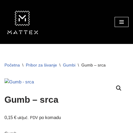
Skip
to
content
Početna
\
Pribor za šivanje
\
Gumbi
\
Gumb – srca
Gumb – srca
0,15
€
po komadu
uključ. PDV