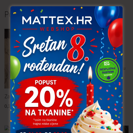
Povezani proizvodi
Zatvarač 55-60 cm –
skriveni
1,00
€
po komadu
uključ. PDV
Zatvarač – skriveni 22 cm
0,30
€
po komadu
uključ. PDV