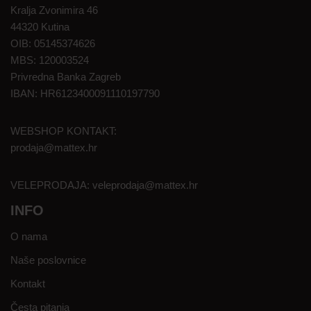
Kralja Zvonimira 46
44320 Kutina
OIB: 05145374626
MBS: 120003524
Privredna Banka Zagreb
IBAN: HR6123400091110197790
WEBSHOP KONTAKT:
prodaja@mattex.hr
VELEPRODAJA:
veleprodaja@mattex.hr
INFO
O nama
Naše poslovnice
Kontakt
Česta pitanja