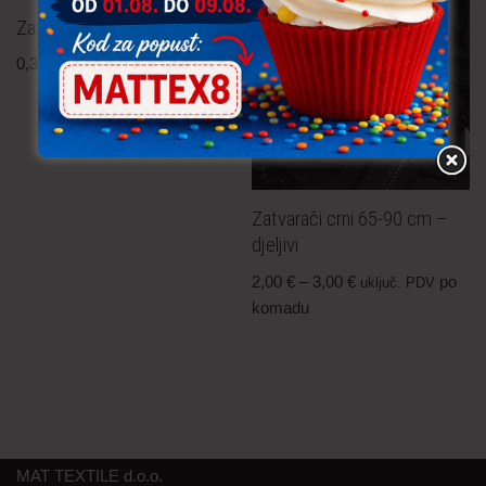
Zatvarač – skriveni 20 cm
0,30
€
po komadu
uključ. PDV
Zatvarači crni 65-90 cm –
djeljivi
2,00
€
–
3,00
€
po
uključ. PDV
komadu
MAT TEXTILE d.o.o.