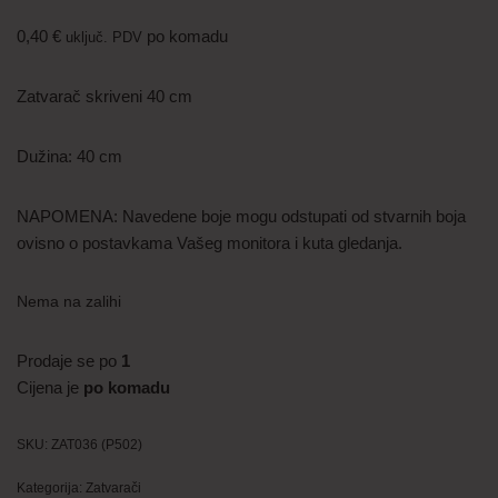
0,40
€
po komadu
uključ. PDV
Zatvarač skriveni 40 cm
Dužina: 40 cm
NAPOMENA: Navedene boje mogu odstupati od stvarnih boja
ovisno o postavkama Vašeg monitora i kuta gledanja.
Nema na zalihi
Prodaje se po
1
Cijena je
po komadu
SKU:
ZAT036 (P502)
Kategorija:
Zatvarači