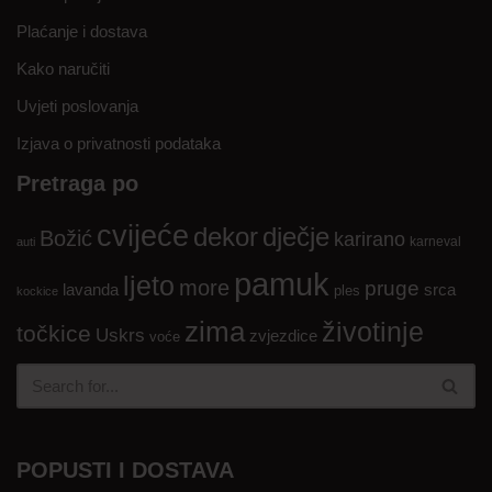
Plaćanje i dostava
Kako naručiti
Uvjeti poslovanja
Izjava o privatnosti podataka
Pretraga po
cvijeće
dekor
dječje
Božić
karirano
karneval
auti
pamuk
ljeto
more
pruge
lavanda
srca
ples
kockice
zima
životinje
točkice
Uskrs
zvjezdice
voće
POPUSTI I DOSTAVA